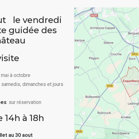
out le vendredi
ite guidée des
hâteau
isite
e mai à octobre
s samedis, dimanches et jours
pes
: sur réservation
e 14h à 18h
 juillet au 30 aout