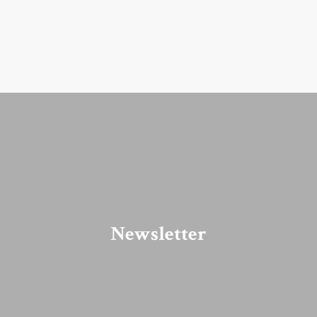
Accueil
PRÉPARER VOTRE VISITE
LE DOMAINE
ACTUALITÉS
Newsletter
L’ASSOCIATION
CONTACT