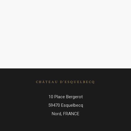
1
2
3
»
CHÂTEAU D’ESQUELBECQ
10 Place Bergerot
59470 Esquelbecq
Nord, FRANCE