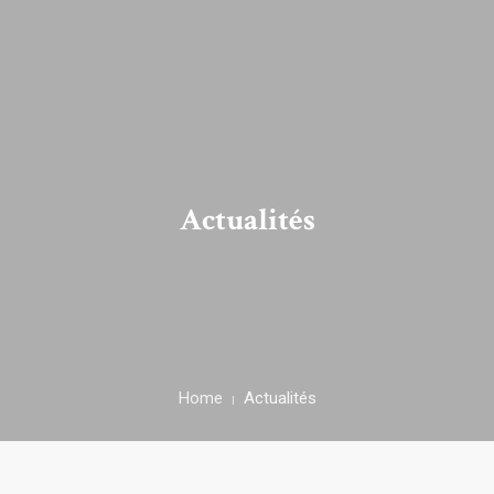
Accueil
PRÉPARER VOTRE VISITE
Actualités
LE DOMAINE
ACTUALITÉS
L’ASSOCIATION
CONTACT
Home
Actualités