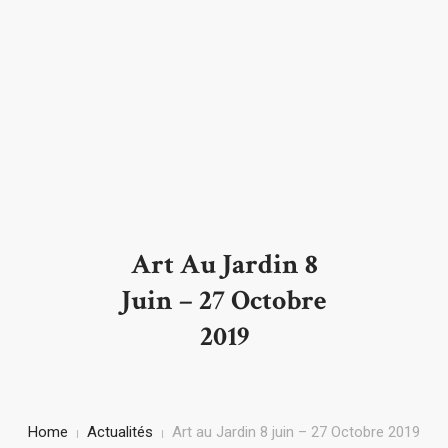
Accueil
PRÉPARER VOTRE VISITE
LE DOMAINE
Art Au Jardin 8
Juin – 27 Octobre
ACTUALITÉS
2019
L’ASSOCIATION
CONTACT
Home
Actualités
Art au Jardin 8 juin – 27 Octobre 2019