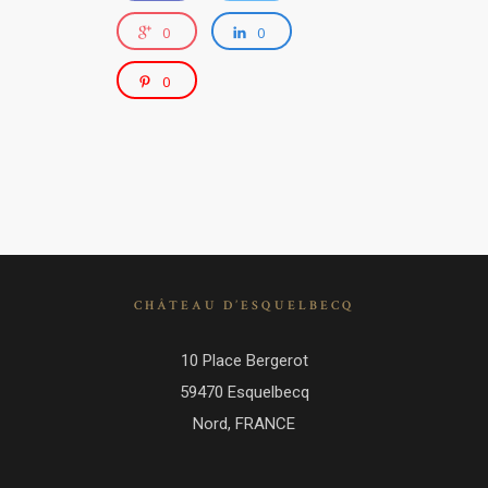
0
0
0
CHÂTEAU D’ESQUELBECQ
10 Place Bergerot
59470 Esquelbecq
Nord, FRANCE