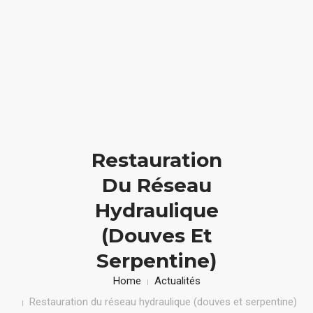
Accueil
PRÉPARER VOTRE VISITE
Restauration
LE DOMAINE
Du Réseau
ACTUALITÉS
Hydraulique
(douves Et
L’ASSOCIATION
Serpentine)
CONTACT
Home
Actualités
Restauration du réseau hydraulique (douves et serpentine)