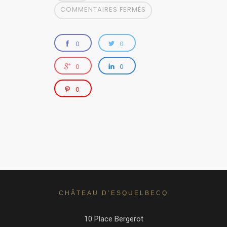
COMMENTAIRES FERMÉS
0
0
0
0
0
CHÂTEAU D’ESQUELBECQ
10 Place Bergerot