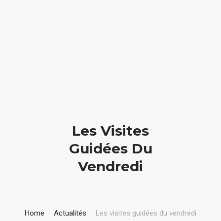
Accueil
PRÉPARER VOTRE VISITE
LE DOMAINE
Les Visites
ACTUALITÉS
Guidées Du
Vendredi
L’ASSOCIATION
CONTACT
Home
Actualités
Les visites guidées du vendredi